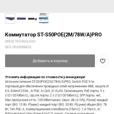
Коммутатор ST-S50POE(2M/78W/A)PRO
SPACE TECHNOLOGY
SKU:
00-00058426
Добавить в корзину
Уточнять информацию по стоимости у менеджера!
Источник питания ST-S50POE(2M/78W/A)PRO, Switch POE 5-ти
портовый,для обеспечения проводных сетей напряжением 48В, защита от
КЗ, Extend 250м., AI PoE, AI QoS, AI VLAN, Грозозащита, PoE порты: 5 х
(10/100 Мбит/с), UpLink порты: 2 х (10/100 Мбит/с), SFP порты: нет,
Max.пропускная сп-ть: 100 Мбит/канал, Uвых: 48 (±10%), Р(ном) каждый
порт (Вт): 15 Вт, Р(макс) каждый порт (Вт): 30 Вт, Р(сумм) общая (Вт): 78
Вт, Тип РоЕ: А, Коммутационная способность (Гбит/с): 1,4 Гбит/с, AI
PoE(watchdog)/Vlan/Extend/QoS (2 порта), Система охлаждения: