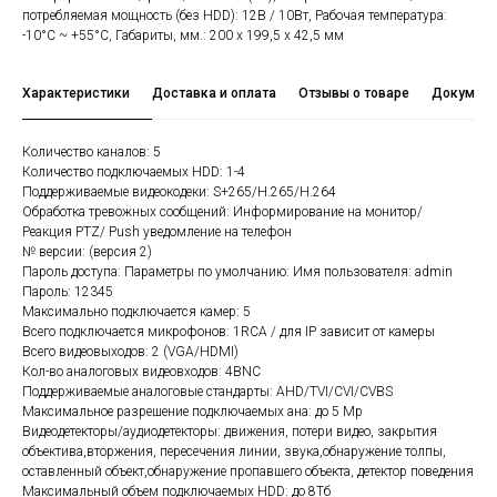
потребляемая мощность (без HDD): 12В / 10Вт, Рабочая температура:
-10°C ~ +55°C, Габариты, мм.: 200 х 199,5 х 42,5 мм
Характеристики
Доставка и оплата
Отзывы о товаре
Документ
Количество каналов: 5
Количество подключаемых HDD: 1-4
Поддерживаемые видеокодеки: S+265/H.265/H.264
Обработка тревожных сообщений: Информирование на монитор/
Реакция PTZ/ Push уведомление на телефон
№ версии: (версия 2)
Пароль доступа: Параметры по умолчанию: Имя пользователя: admin
Пароль: 12345
Максимально подключается камер: 5
Всего подключается микрофонов: 1RCA / для IP зависит от камеры
Всего видеовыходов: 2 (VGA/HDMI)
Кол-во аналоговых видеовходов: 4BNC
Поддерживаемые аналоговые стандарты: AHD/TVI/CVI/CVBS
Максимальное разрешение подключаемых ана: до 5 Mp
Видеодетекторы/аудиодетекторы: движения, потери видео, закрытия
объектива,вторжения, пересечения линии, звука,обнаружение толпы,
оставленный объект,обнаружение пропавшего объекта, детектор поведения
Максимальный объем подключаемых HDD: до 8Тб