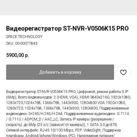
Видеорегистратор ST-NVR-V0506K15 PRO
SPACE TECHNOLOGY
SKU:
00-00077843
5900,00
р.
Добавить в корзину
Видеорегистратор ST-NVR-V0506K15 PRO, Цифровой, режим работы:5 IP
(6Mp), Всего видеовыходов: 2 (HDMI, VGA), HDMI 3840х2160, 1920х1080,
1280х720,1024х768, 1366х768, 1440х900, 1280х800 VGA 1920х1080,
1280х720, 1024х768, 1366х768, 1440х900, 1280х800, Поддерживаемые
видеокодеки: S+265/H.265/H.264, Поддерживаемые аудиокодеки: G.711A
/ G.711U / ADPCM_D / AAC_LC, Запись IP камеры (разрешение /
скорость): до 6Mp (25 к/с (зависит от камеры)), 1 SATA 3.0 до 8Тб,
Сетевой интерфейс: RJ-45 10/100 Mbps, P2P: VideoSight, Поддержка
платформ: Android/Iphone/Windows (PC), Напряжение питания/