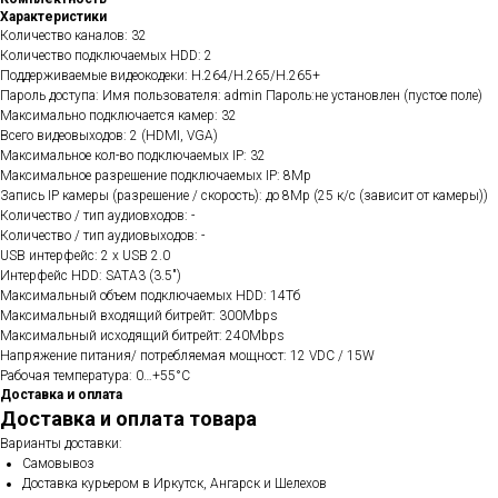
Характеристики
Количество каналов: 32
Количество подключаемых HDD: 2
Поддерживаемые видеокодеки: H.264/H.265/H.265+
Пароль доступа: Имя пользователя: admin Пароль:не установлен (пустое поле)
Максимально подключается камер: 32
Всего видеовыходов: 2 (HDMI, VGA)
Максимальное кол-во подключаемых IP: 32
Максимальное разрешение подключаемых IP: 8Mp
Запись IP камеры (разрешение / скорость): до 8Mp (25 к/с (зависит от камеры))
Количество / тип аудиовходов: -
Количество / тип аудиовыходов: -
USB интерфейс: 2 x USB 2.0
Интерфейс HDD: SATA3 (3.5")
Максимальный объем подключаемых HDD: 14Тб
Максимальный входящий битрейт: 300Mbps
Максимальный исходящий битрейт: 240Mbps
Напряжение питания/ потребляемая мощност: 12 VDC / 15W
Рабочая температура: 0…+55°С
Доставка и оплата
Доставка и оплата товара
Варианты доставки:
Самовывоз
Доставка курьером в Иркутск, Ангарск и Шелехов