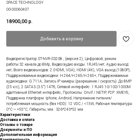
SPACE TECHNOLOGY
00-00060407
18900,00
р.
Добавить в корзину
Видеорегистратор ST-NVR-S3208 , (версия 2), Цифровой, режим
работы:32 канала до 8Mp, Видео/аудио входы: 1RJ45/нет, Аудио выход:
нет, Всего видеовыходов: 2 (HDMI, VGA), HDMI (4K), VGA выход (1080P),
Поддерживаемые видеокодеки: H.264/H.265/H.265+, Поддерживаемые
аудиокодеки: G.711A, Запись IP камеры (разрешение / скорость): До 8MP
(25 к/с), 2 SATA3 (3.5") 14Тб, Сетевой интерфейс: 1 RJ45 10/100/1000М
адаптивный Ethernet интерфейс, Протоколы: Onvif / NETIP, P2P: XMEYE,
Поддержка платформ: Iphone, Android, Напряжение питания/
потребляемая мощность (без HDD): 12 VDC / <15W, Рабочая температура:
0°C ~ +55°C, Габариты, мм.: 326*243*52 мм
Характеристики
Доставка и оплата
Отзывы о товаре
Документы и ПО
Дополнительная информация
Комплектность