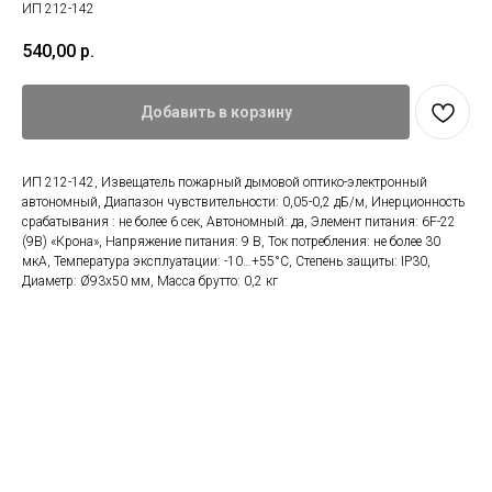
ИП 212-142
540,00
р.
Добавить в корзину
ИП 212-142, Извещатель пожарный дымовой оптико-электронный
автономный, Диапазон чувствительности: 0,05-0,2 дБ/м, Инерционность
срабатывания : не более 6 сек, Автономный: да, Элемент питания: 6F-22
(9В) «Крона», Напряжение питания: 9 В, Ток потребления: не более 30
мкА, Температура эксплуатации: -10…+55°С, Степень защиты: IP30,
Диаметр: Ø93х50 мм, Масса брутто: 0,2 кг