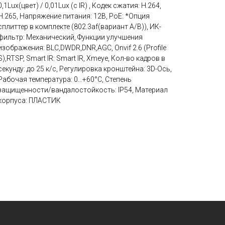
0,1Lux(цвет) / 0,01Lux (с IR) , Кодек сжатия: H.264,
H.265, Напряжение питания: 12В, PoE: *Опция
сплиттер в комплекте (802.3af(вариант А/В)), ИК-
фильтр: Механический, Функции улучшения
изображения: BLC,DWDR,DNR,AGC, Onvif 2.6 (Profile
S),RTSP, Smart IR: Smart IR, Xmeye, Кол-во кадров в
секунду: до 25 к/с, Регулировка кронштейна: 3D-Ось,
Рабочая температура: 0…+60°С, Степень
защищенности/вандалостойкость: IP54, Материал
корпуса: ПЛАСТИК