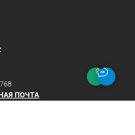
:
7768
НАЯ ПОЧТА
e.ru
Трактовая 11в офис 15