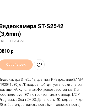
Видеокамера ST-S2542
(3,6mm)
SKU: 700.954.29
3810
р.
Out of stock
Видеокамера ST-S2542, цветная IP,Разрешение:2,1MP
(1920*1080),с ИК подсветкой, для установки внутри
помещений, Купольная, Фокусное расстояние: 3,6mm
(соответствует 80° по горизонтали), Сенсор: 1/2,7"
Progressive Scan CMOS, Дальность ИК подсветки: до
20 м, Светочувствительность (мин. освещенность):