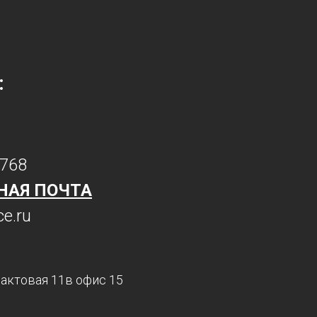
:
7768
НАЯ ПОЧТА
e.ru
Трактовая 11в офис 15