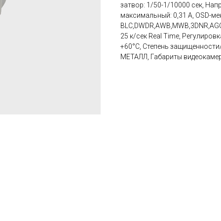
затвор: 1/50-1/10000 сек, Нап
максимальный: 0,31 А, OSD-ме
BLC,DWDR,AWB,MWB,3DNR,AGC, И
25 к/сек Real Time, Регулиров
+60°С, Степень защищенности/
МЕТАЛЛ, Габариты видеокамеры