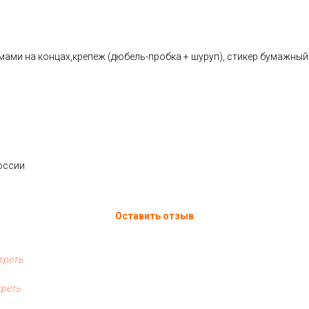
мами на концах,крепеж (дюбель-пробка + шуруп), cтикер бумажны
оссии
Оставить отзыв
треть
реть