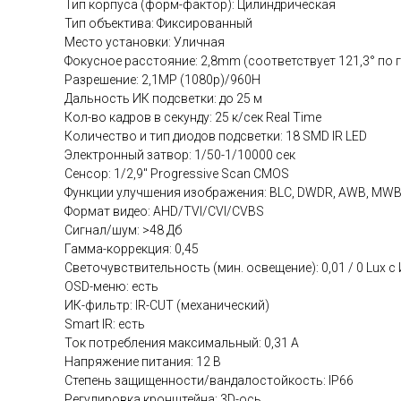
Тип корпуса (форм-фактор): Цилиндрическая
Тип объектива: Фиксированный
Место установки: Уличная
Фокусное расстояние: 2,8mm (соответствует 121,3° по 
Разрешение: 2,1MP (1080p)/960H
Дальность ИК подсветки: до 25 м
Кол-во кадров в секунду: 25 к/сек Real Time
Количество и тип диодов подсветки: 18 SMD IR LED
Электронный затвор: 1/50-1/10000 сек
Сенсор: 1/2,9" Progressive Scan CMOS
Функции улучшения изображения: BLC, DWDR, AWB, MWB
Формат видео: AHD/TVI/CVI/CVBS
Сигнал/шум: >48 Дб
Гамма-коррекция: 0,45
Светочувствительность (мин. освещение): 0,01 / 0 Lux с
OSD-меню: есть
ИК-фильтр: IR-CUT (механический)
Smart IR: есть
Ток потребления максимальный: 0,31 А
Напряжение питания: 12 В
Степень защищенности/вандалостойкость: IP66
Регулировка кронштейна: 3D-ось