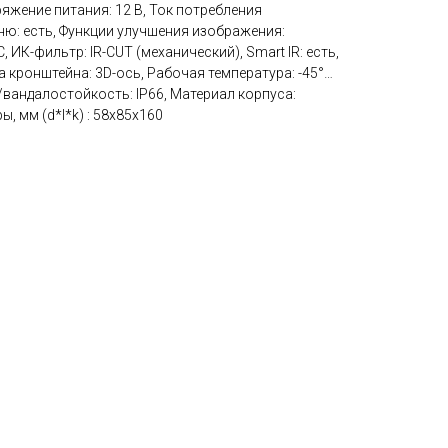
ряжение питания: 12 В, Ток потребления
ню: есть, Функции улучшения изображения:
К-фильтр: IR-CUT (механический), Smart IR: есть,
ка кронштейна: 3D-ось, Рабочая температура: -45°…
вандалостойкость: IP66, Материал корпуса:
, мм (d*l*k) : 58х85х160