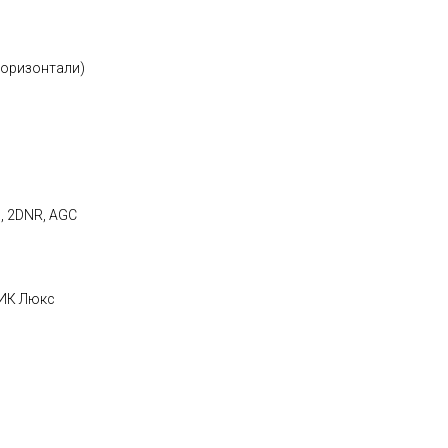
горизонтали)
, 2DNR, AGC
 ИК Люкс